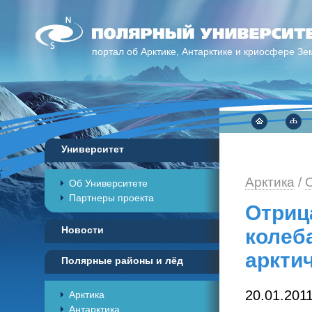
портал об Арктике, Антарктике и криосфере Зе
Университет
Арктика
/
О
Об Университете
Партнеры проекта
Отриц
Новости
колеб
аркти
Полярные районы и лёд
20.01.201
Арктика
Антарктика