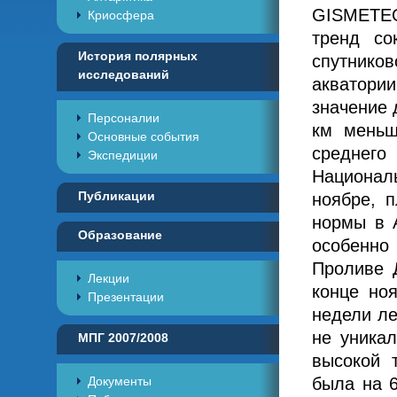
GISMETEO
Криосфера
тренд со
История полярных
спутнико
исследований
акватори
значение 
Персоналии
км меньш
Основные события
среднего
Экспедиции
Националь
Публикации
ноябре, 
нормы в А
Образование
особенно
Проливе 
Лекции
конце но
Презентации
недели ле
не уника
МПГ 2007/2008
высокой 
Документы
была на 