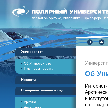
портал об Арктике, Антарктике и криосфере Зе
Университет
Университ
Об Университете
Партнеры проекта
Об Ун
Новости
Интернет-
Полярные районы и лёд
Арктичес
институт
Арктика
по гидр
Антарктика