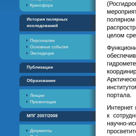
(Росгид
Криосфера
мероприя
полярном
История полярных
исследований
распрост
целом сре
Персоналии
Основные события
Функц
Экспедиции
обеспеч
гидроме
Публикации
координ
Арктичес
Образование
институ
портала.
Лекции
Презентации
Интернет 
к сотруд
МПГ 2007/2008
научно-и
просвети
Документы